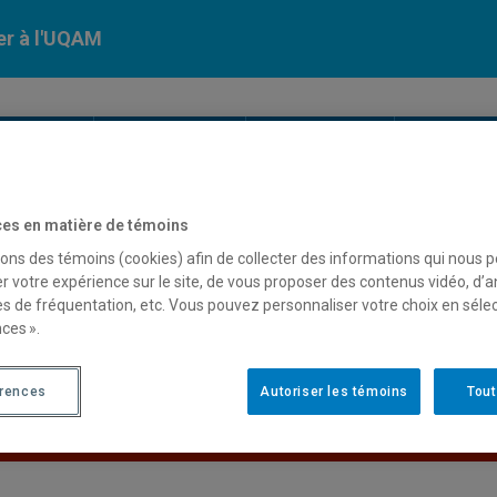
er à l'UQAM
Calendriers
Nos
campus
En savoir pl
ion
universitaires
es en matière de témoins
sons des témoins (cookies) afin de collecter des informations qui nous 
cun résultat
r votre expérience sur le site, de vous proposer des contenus vidéo, d’a
es de fréquentation, etc. Vous pouvez personnaliser votre choix en séle
ces ».
érences
Autoriser les témoins
Tout
Le sigle de cours "DAN5280" n'est pas présent dans l'annuaire.
Retour