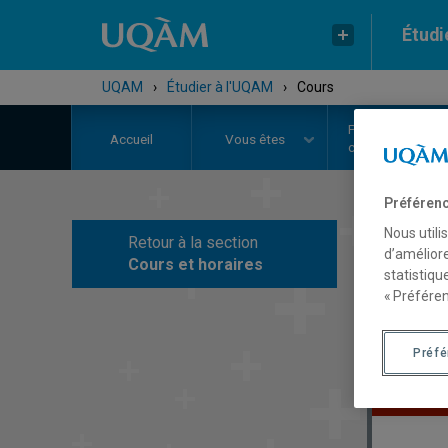
Étudi
UQAM
›
Étudier à l'UQAM
›
Cours
Programmes,
Accueil
Vous êtes
cours et admiss
Préférenc
Nous utili
Retour à la section
Au
d’améliore
Cours et horaires
statistiqu
« Préféren
Préf