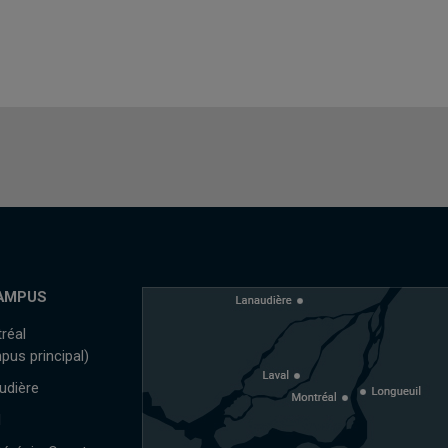
AMPUS
réal
pus principal)
udière
l