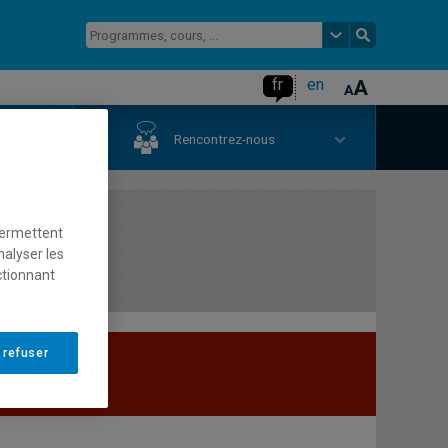
fr
en
us
Rencontrez-nous
permettent
nalyser les
ctionnant
 refuser