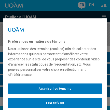
FR
EN
Étudier à l'UQAM
COURS
//
GEO4091
Systèmes d'information géographique
Préférences en matière de témoins
Nous utilisons des témoins (cookies) afin de collecter des
informations qui nous permettent d’améliorer votre
Description du cours
expérience sur le site, de vous proposer des contenus vidéo,
d’analyser les statistiques de fréquentation, etc. Vous
Horaire - Été 2026
pouvez personnaliser votre choix en sélectionnant
« Préférences ».
Horaire - Automne 2026
Autoriser les témoins
Horaire - Hiver 2027
Tout refuser