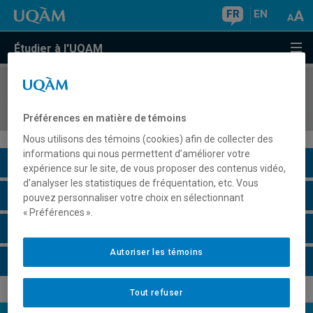
FR
EN
Étudier à l'UQAM
COURS
//
KIN7130
Stage pratique en activité physique adaptée
Préférences en matière de témoins
Nous utilisons des témoins (cookies) afin de collecter des
informations qui nous permettent d’améliorer votre
Description du cours
expérience sur le site, de vous proposer des contenus vidéo,
d’analyser les statistiques de fréquentation, etc. Vous
Horaire - Été 2026
pouvez personnaliser votre choix en sélectionnant
« Préférences ».
Horaire - Automne 2026
Autoriser les témoins
Horaire - Hiver 2027
Tout refuser