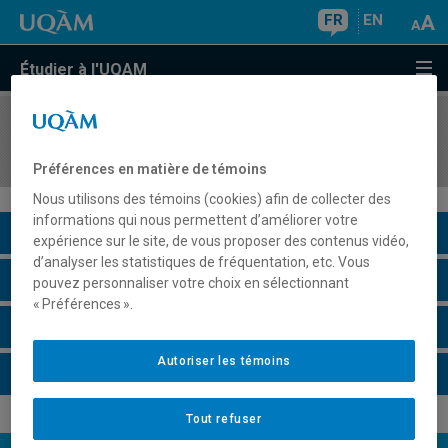
FR
EN
Étudier à l'UQAM
COURS
//
KIN8610
Méthodes quantitatives en neurocinétique
Préférences en matière de témoins
Nous utilisons des témoins (cookies) afin de collecter des
informations qui nous permettent d’améliorer votre
Description du cours
expérience sur le site, de vous proposer des contenus vidéo,
d’analyser les statistiques de fréquentation, etc. Vous
Horaire - Été 2026
pouvez personnaliser votre choix en sélectionnant
« Préférences ».
Horaire - Automne 2026
Autoriser les témoins
Horaire - Hiver 2027
Tout refuser