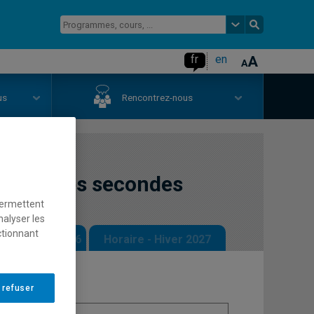
fr
en
us
Rencontrez-nous
es langues secondes
permettent
nalyser les
ctionnant
 - Automne 2026
Horaire - Hiver 2027
 refuser