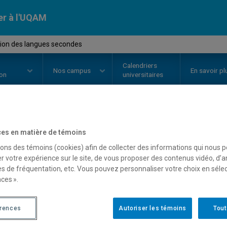
er à l'UQAM
tion des langues secondes
Calendriers
Nos
campus
En savoir pl
ion
universitaires
OURS
//
LIN8225
-
Acquisition d
es en matière de témoins
sons des témoins (cookies) afin de collecter des informations qui nous 
r votre expérience sur le site, de vous proposer des contenus vidéo, d’a
es de fréquentation, etc. Vous pouvez personnaliser votre choix en séle
Description
Horaire - Été 2026
Horaire
ces ».
érences
Autoriser les témoins
Tout