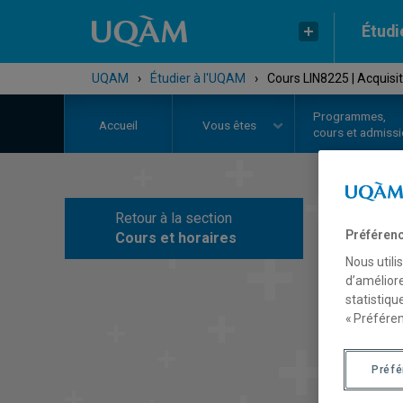
Étudi
UQAM
›
Étudier à l'UQAM
›
Cours LIN8225 | Acquisi
Programmes,
Accueil
Vous êtes
cours et admiss
Retour à la section
C
Préférenc
Cours et horaires
Nous utili
d’améliore
statistiqu
« Préféren
Préf