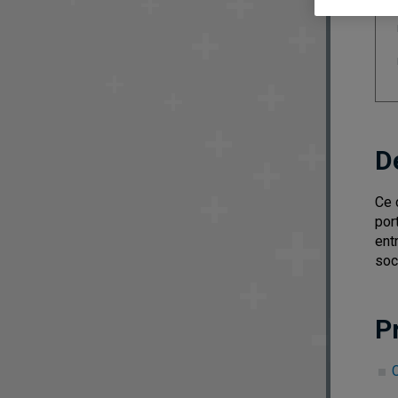
D
Ce 
por
ent
soc
P