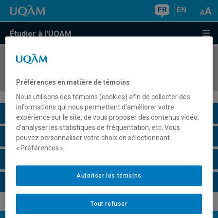
FR
EN
Étudier à l'UQAM
COURS
//
MKG5323
Gestion de la force de vente
Préférences en matière de témoins
Nous utilisons des témoins (cookies) afin de collecter des
informations qui nous permettent d’améliorer votre
Description du cours
expérience sur le site, de vous proposer des contenus vidéo,
d’analyser les statistiques de fréquentation, etc. Vous
Horaire - Été 2026
pouvez personnaliser votre choix en sélectionnant
« Préférences ».
Horaire - Automne 2026
Autoriser les témoins
Horaire - Hiver 2027
Tout refuser