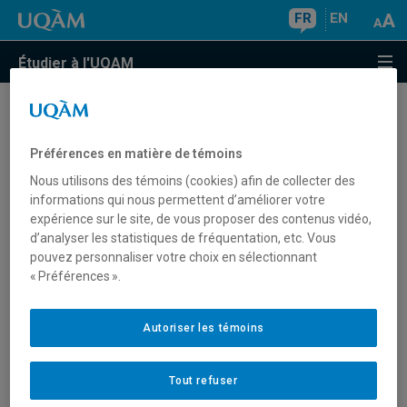
FR
EN
Étudier à l'UQAM
Je n'ai pas de diplôme d'études
collégiales (DEC). Puis-je étudier à
Préférences en matière de témoins
l'UQAM?
Nous utilisons des témoins (cookies) afin de collecter des
informations qui nous permettent d’améliorer votre
expérience sur le site, de vous proposer des contenus vidéo,
d’analyser les statistiques de fréquentation, etc. Vous
À partir de 21 ans, on peut accéder aux études
pouvez personnaliser votre choix en sélectionnant
« Préférences ».
universitaires sur la base de notre expérience de vie et de
travail, sans diplôme d'études collégiales (DEC). Plusieurs
programmes de premier cycle prévoient des places pour
Autoriser les témoins
les personnes qui n’ont pas de DEC. Vous devez consulter
les conditions d'admission des programmes afin de
vérifier s'il est possible d’y être admis sous la base
Tout refuser
Expérience.