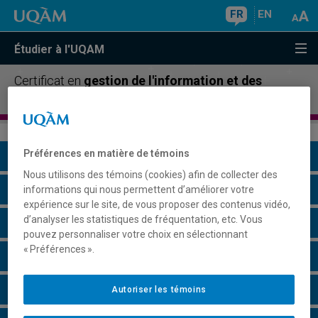
FR
EN
Étudier à l'UQAM
Certificat en
gestion de l'information et des
archives
Préférences en matière de témoins
Présentation du programme
Nous utilisons des témoins (cookies) afin de collecter des
Conditions d'admission
informations qui nous permettent d’améliorer votre
expérience sur le site, de vous proposer des contenus vidéo,
d’analyser les statistiques de fréquentation, etc. Vous
Cours à suivre et horaires
pouvez personnaliser votre choix en sélectionnant
« Préférences ».
Grille de cheminement
Particularités
Autoriser les témoins