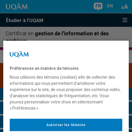
FR
EN
Étudier à l'UQAM
Certificat en
gestion de l'information et des
archives
Préférences en matière de témoins
Une version plus récente de ce programme est
Nous utilisons des témoins (cookies) afin de collecter des
disponible.
Cliquez ici pour la consulter
.
informations qui nous permettent d’améliorer votre
expérience sur le site, de vous proposer des contenus vidéo,
Présentation du programme
d’analyser les statistiques de fréquentation, etc. Vous
pouvez personnaliser votre choix en sélectionnant
Conditions d'admission
« Préférences ».
Cours à suivre et horaires
Autoriser les témoins