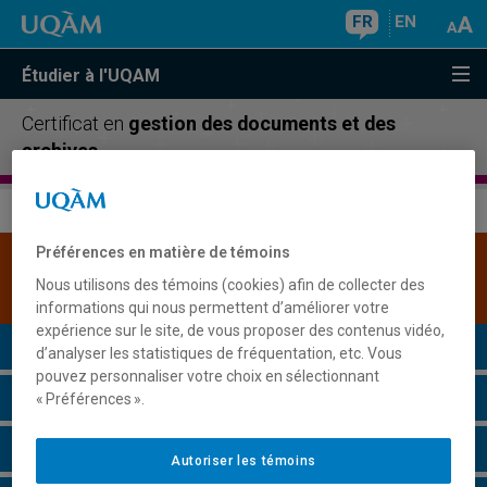
FR
EN
Étudier à l'UQAM
Certificat en
gestion des documents et des
archives
Préférences en matière de témoins
Une version plus récente de ce programme est
Nous utilisons des témoins (cookies) afin de collecter des
disponible.
Cliquez ici pour la consulter
.
informations qui nous permettent d’améliorer votre
expérience sur le site, de vous proposer des contenus vidéo,
Présentation du programme
d’analyser les statistiques de fréquentation, etc. Vous
pouvez personnaliser votre choix en sélectionnant
Conditions d'admission
« Préférences ».
Cours à suivre et horaires
Autoriser les témoins