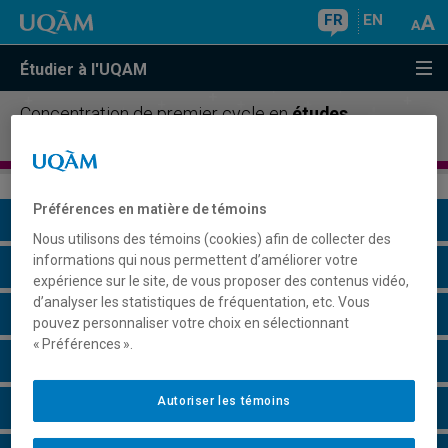
FR
EN
Étudier à l'UQAM
Concentration de premier cycle en
études
féministes
Préférences en matière de témoins
Présentation du programme
Nous utilisons des témoins (cookies) afin de collecter des
informations qui nous permettent d’améliorer votre
Conditions d'admission
expérience sur le site, de vous proposer des contenus vidéo,
d’analyser les statistiques de fréquentation, etc. Vous
Cours à suivre et horaires
pouvez personnaliser votre choix en sélectionnant
« Préférences ».
Grille de cheminement
Autoriser les témoins
Perspectives professionnelles