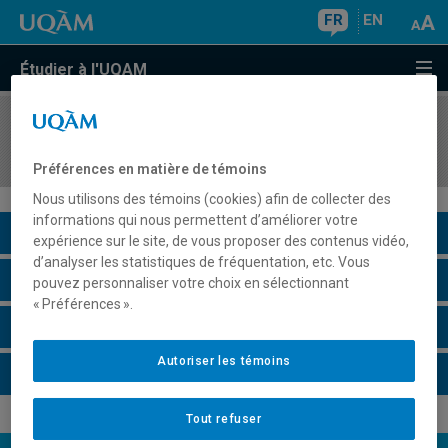
FR
EN
Étudier à l'UQAM
COURS
//
FEM3400
Féminismes et islam
Préférences en matière de témoins
Nous utilisons des témoins (cookies) afin de collecter des
informations qui nous permettent d’améliorer votre
Description du cours
expérience sur le site, de vous proposer des contenus vidéo,
d’analyser les statistiques de fréquentation, etc. Vous
Horaire - Été 2026
pouvez personnaliser votre choix en sélectionnant
« Préférences ».
Horaire - Automne 2026
Autoriser les témoins
Horaire - Hiver 2027
Tout refuser