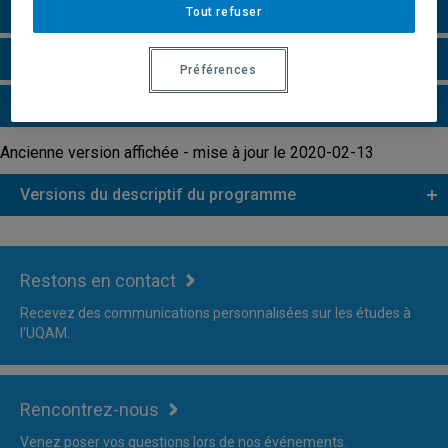
Remarques et règlements
Tout refuser
Faire une demande d'admission
Préférences
Plus d'information
Ancienne version affichée - mise à jour le 2020-02-13
Versions du descriptif du programme
Restons en contact
Recevez des communications personnalisées sur les études à
l'UQAM.
Rencontrez-nous
Venez poser vos questions lors de nos événements.