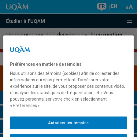
FR
EN
Étudier à l'UQAM
Programme court de deuxième cycle en
gestion
des ressources humaines
Préférences en matière de témoins
Nous utilisons des témoins (cookies) afin de collecter des
Une version plus récente de ce programme est
informations qui nous permettent d’améliorer votre
disponible.
Cliquez ici pour la consulter
.
expérience sur le site, de vous proposer des contenus vidéo,
d’analyser les statistiques de fréquentation, etc. Vous
Présentation du programme
pouvez personnaliser votre choix en sélectionnant
« Préférences ».
Conditions d'admission
Autoriser les témoins
Cours à suivre et horaires