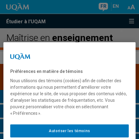
FR
EN
Étudier à l'UQAM
Maîtrise en
enseignement
Préférences en matière de témoins
Une version plus récente de ce programme est
disponible.
Cliquez ici pour la consulter
.
Nous utilisons des témoins (cookies) afin de collecter des
informations qui nous permettent d’améliorer votre
expérience sur le site, de vous proposer des contenus vidéo,
Présentation du programme
d’analyser les statistiques de fréquentation, etc. Vous
pouvez personnaliser votre choix en sélectionnant
Conditions d'admission
« Préférences ».
Cours à suivre et horaires
Autoriser les témoins