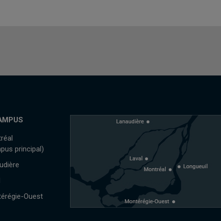
AMPUS
réal
pus principal)
udière
l
érégie-Ouest