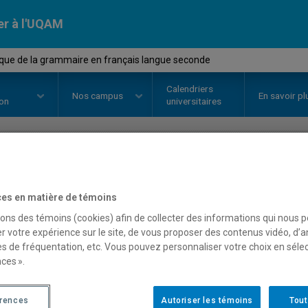
er à l'UQAM
ique de la grammaire en français langue seconde
Calendriers
Nos
campus
En savoir pl
ion
universitaires
OURS
//
DDL8233
-
Didactique de
es en matière de témoins
français langue seconde
sons des témoins (cookies) afin de collecter des informations qui nous 
r votre expérience sur le site, de vous proposer des contenus vidéo, d’a
es de fréquentation, etc. Vous pouvez personnaliser votre choix en séle
ces ».
Description
Horaire - Été 2026
Horaire
érences
Autoriser les témoins
Tout