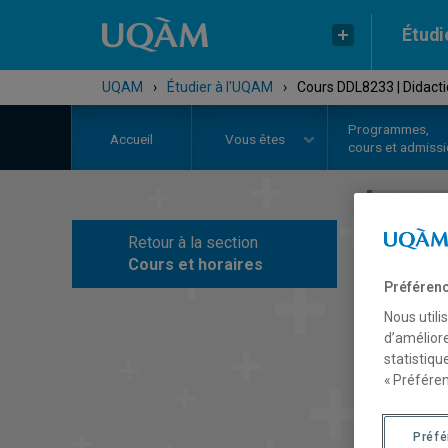
Étudi
UQAM
›
Étudier à l'UQAM
›
Cours DDL8233 | Didact
Programmes,
Accueil
Vous êtes
cours et admiss
Retour à la section
C
Cours et horaires
Préférenc
Nous utili
d’améliore
statistiqu
« Préféren
Préf