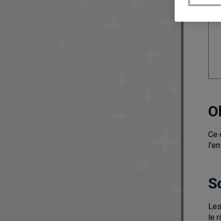
O
Ce 
l'e
S
Les
le 