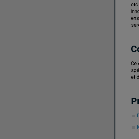
etc
inn
ens
ser
C
Ce 
spé
et 
P