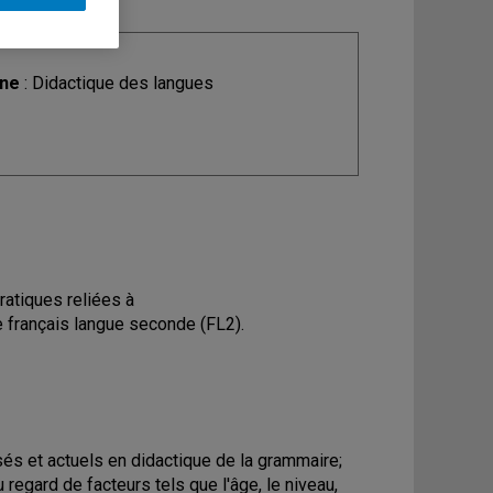
ine
: Didactique des langues
ratiques reliées à
 français langue seconde (FL2).
sés et actuels en didactique de la grammaire;
 regard de facteurs tels que l'âge, le niveau,