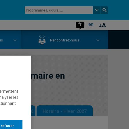
fr
en
us
Rencontrez-nous
 la grammaire en
permettent
nalyser les
ctionnant
 - Automne 2026
Horaire - Hiver 2027
 refuser