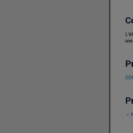
C
L'é
une
P
DDM
P