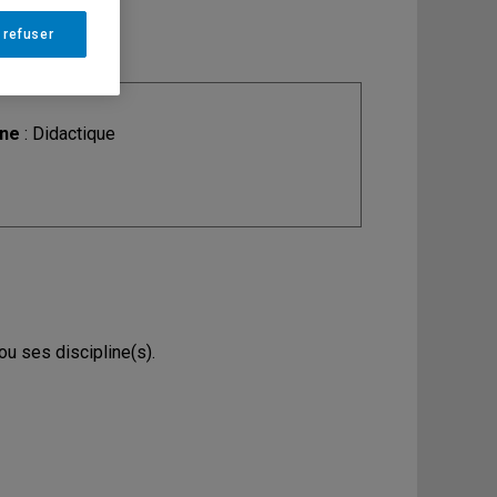
 refuser
ine
: Didactique
u ses discipline(s).