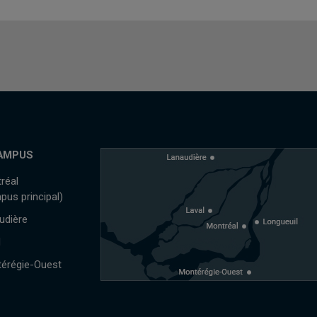
AMPUS
réal
pus principal)
udière
l
érégie-Ouest