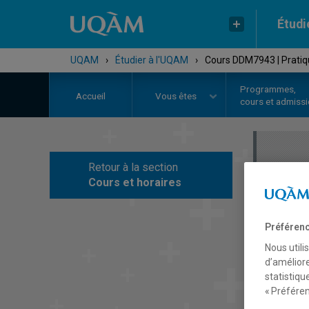
Étudi
UQAM
›
Étudier à l'UQAM
›
Cours DDM7943 | Pratiqu
Programmes,
Accueil
Vous êtes
cours et admiss
Retour à la section
C
Cours et horaires
Préférenc
Nous utili
d’améliore
statistiqu
« Préféren