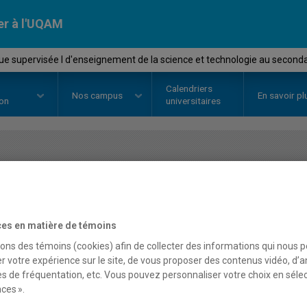
er à l'UQAM
e supervisée I d'enseignement de la science et technologie au secondai
Calendriers
Nos
campus
En savoir pl
ion
universitaires
OURS
//
DDM7943
-
Pratique supe
d'enseignement de la sci
es en matière de témoins
secondaire : Gestion de 
sons des témoins (cookies) afin de collecter des informations qui nous 
r votre expérience sur le site, de vous proposer des contenus vidéo, d’a
es de fréquentation, etc. Vous pouvez personnaliser votre choix en séle
ces ».
Description
Horaire - Été 2026
Horaire