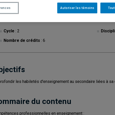
érences
Autoriser les témoins
Tout
Cycle
: 2
Discipl
Nombre de crédits
: 6
bjectifs
rofondir les habiletés d'enseignement au secondaire liées à sa o
ommaire du contenu
pétences professionnelles en enseignement :