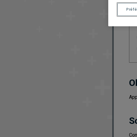
Préf
O
App
S
Com