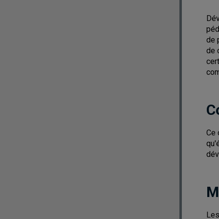
Dév
péd
de 
de 
cer
com
C
Ce 
qu'
dév
M
Les