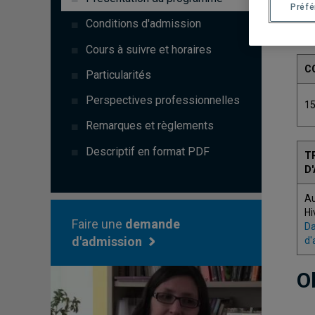
Préf
Conditions d'admission
Cours à suivre et horaires
C
Particularités
Perspectives professionnelles
1
Remarques et règlements
Descriptif en format PDF
T
D
A
Hi
Faire une
demande
Da
d'admission
d'
O