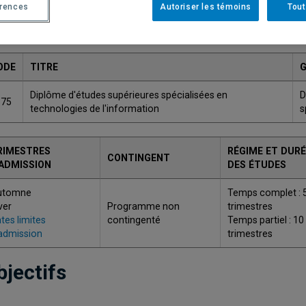
érences
Autoriser les témoins
Tout
Une version plus récente de ce programme est disponib
ODE
TITRE
Diplôme d'études supérieures spécialisées en
D
575
technologies de l'information
s
RIMESTRES
RÉGIME ET DURÉ
CONTINGENT
'ADMISSION
DES ÉTUDES
utomne
Temps complet : 
ver
Programme non
trimestres
tes limites
contingenté
Temps partiel : 10
admission
trimestres
bjectifs