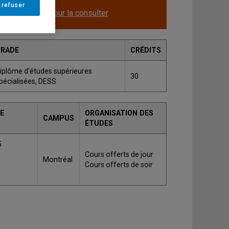
 refuser
le.
Cliquez ici pour la consulter
.
GRADE
CRÉDITS
iplôme d'études supérieures
30
pécialisées, DESS
E
ORGANISATION DES
CAMPUS
ÉTUDES
5
Cours offerts de jour
Montréal
Cours offerts de soir