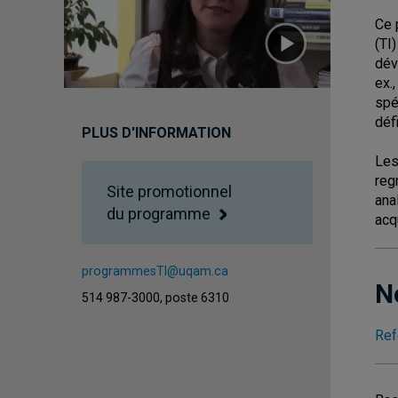
Ce 
(TI
dév
ex.
spé
déf
PLUS D'INFORMATION
Les
reg
Site promotionnel
ana
du programme
acq
programmesTI@uqam.ca
N
514 987-3000, poste 6310
Ref