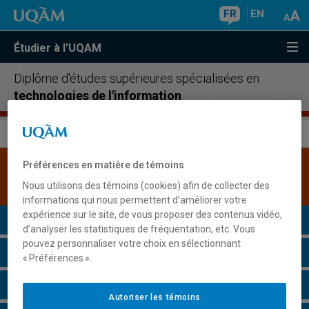
FR
EN
Étudier à l'UQAM
Diplôme d'études supérieures spécialisées en
technologies de l'information
Préférences en matière de témoins
Une version plus récente de ce programme est
disponible.
Cliquez ici pour la consulter
.
Nous utilisons des témoins (cookies) afin de collecter des
informations qui nous permettent d’améliorer votre
expérience sur le site, de vous proposer des contenus vidéo,
Présentation du programme
d’analyser les statistiques de fréquentation, etc. Vous
pouvez personnaliser votre choix en sélectionnant
Conditions d'admission
« Préférences ».
Cours à suivre et horaires
Autoriser les témoins