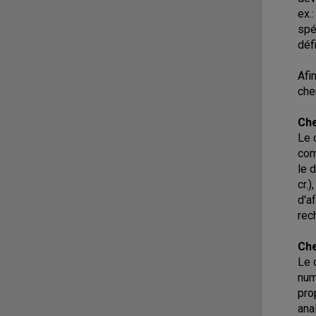
ex.
spé
déf
Afi
che
Ch
Le 
com
le 
cr.
d'a
rec
Che
Le 
num
pro
ana