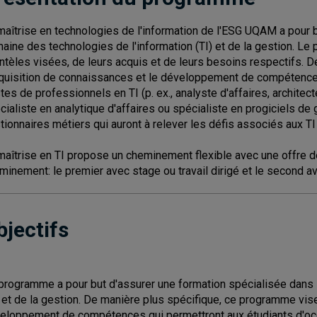
maîtrise en technologies de l'information de l'ESG UQAM a pour 
aine des technologies de l'information (TI) et de la gestion. Le
entèles visées, de leurs acquis et de leurs besoins respectifs.
cquisition de connaissances et le développement de compétence
tes de professionnels en TI (p. ex., analyste d'affaires, architect
cialiste en analytique d'affaires ou spécialiste en progiciels de 
tionnaires métiers qui auront à relever les défis associés aux TI 
maîtrise en TI propose un cheminement flexible avec une offre de
minement: le premier avec stage ou travail dirigé et le second 
bjectifs
programme a pour but d'assurer une formation spécialisée dans 
) et de la gestion. De manière plus spécifique, ce programme vise
eloppement de compétences qui permettront aux étudiants d'oc