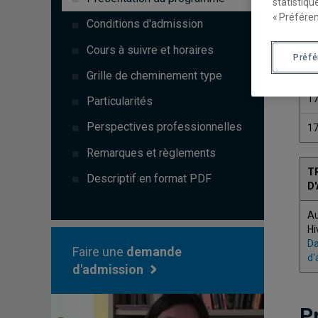
statistiqu
« Préféren
Conditions d'admission
Cours à suivre et horaires
Préf
C
Grille de cheminement type
1
Particularités
Perspectives professionnelles
1
Remarques et règlements
T
Descriptif en format PDF
D
A
Hi
Da
Faire une
demande
d'
d'admission
P