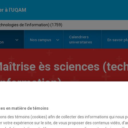
er à l'UQAM
chnologies de l'information) (1759)
Calendriers
Nos
campus
En savoir pl
ion
universitaires
aîtrise ès sciences (tec
'information)
es en matière de témoins
sons des témoins (cookies) afin de collecter des informations qui nous 
r votre expérience sur le site, de vous proposer des contenus vidéo, d’a