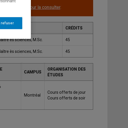
ctionnant
le.
Cliquez ici pour la consulter
.
 refuser
RADE
CRÉDITS
aître ès sciences, M.Sc.
45
aître ès sciences, M.Sc.
45
E
ORGANISATION DES
CAMPUS
ÉTUDES
6
Cours offerts de jour
Montréal
Cours offerts de soir