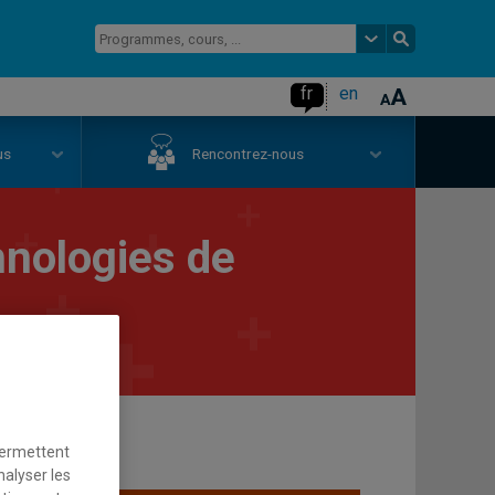
fr
en
us
Rencontrez-nous
hnologies de
permettent
nalyser les