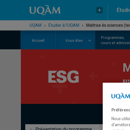
Étudi
UQAM
›
Étudier à l'UQAM
›
Maîtrise ès sciences (te
Programmes,
Accueil
Vous êtes
cours et admiss
M
l
Préférenc
Nous utili
d’améliore
Présentation du programme