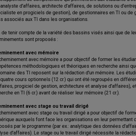
: analyste d'affaires, architecte d'affaires, de solutions ou d'entr
cialiste en progiciels de gestion), de gestionnaires en TI ou de 
is associés aux TI dans les organisations.
n de tenir compte de la variété des bassins visés ainsi que de le
minements sont proposés :
eminement avec mémoire
cheminement avec mémoire a pour objectif de former les étudiants
pétences méthodologiques et théoriques en recherche ainsi que
domaine des TI reposent sur la rédaction d'un mémoire. Les étudi
), quatre cours optionnels (12 cr.) qui ont été regroupés en différ
ffaires, progiciel de gestion, architecture et analyse d'affaires)
herche en TI (6 cr.) avant de réaliser leur mémoire (21 cr.).
minement avec stage ou travail dirigé
cheminement avec stage ou travail dirigé a pour objectif de forme
érique auxquels font face les organisations en leur permettant 
posés par le programme (par ex.: analytique des données d'affaire
lyse d'affaires). Le stage ou le travail dirigé nécessite la rédacti