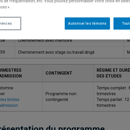
es de fréquentation, etc. Vous pouvez personnaliser votre choix en séle
ces ».
Une version plus récente de ce programme est disponib
érences
Autoriser les témoins
Tout
ODE
TITRE
G
758
Cheminement avec mémoire
M
759
Cheminement avec stage ou travail dirigé
M
RIMESTRES
RÉGIME ET DURÉ
CONTINGENT
'ADMISSION
DES ÉTUDES
utomne
Temps complet : 
ver
Programme non
trimestres
tes limites
contingenté
Temps partiel : 12
admission
trimestres
résentation du programme