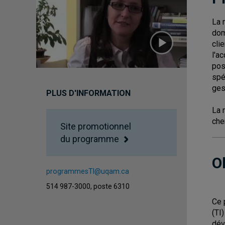
La 
dom
cli
l'a
pos
spé
ges
PLUS D'INFORMATION
La 
che
Site promotionnel
du programme
O
programmesTI@uqam.ca
514 987-3000, poste 6310
Ce 
(TI
dév