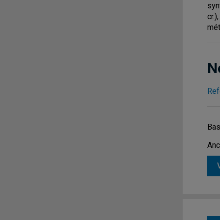
syn
cr.
méth
N
Ref
Bas
Anc