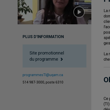
La 
dom
cli
l'a
pos
PLUS D'INFORMATION
spé
ges
Site promotionnel
La 
du programme
che
programmesTI@uqam.ca
O
514 987-3000, poste 6310
Ce 
(TI
dév