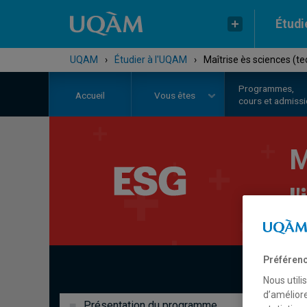
Étudi
UQAM
›
Étudier à l'UQAM
›
Maîtrise ès sciences (te
Programmes,
Accueil
Vous êtes
cours et admiss
M
l
Préférenc
Nous utili
d’améliore
Présentation du programme