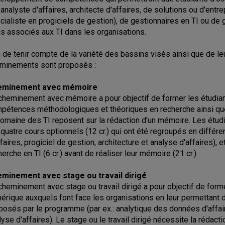
: analyste d'affaires, architecte d'affaires, de solutions ou d'entr
cialiste en progiciels de gestion), de gestionnaires en TI ou de 
is associés aux TI dans les organisations.
n de tenir compte de la variété des bassins visés ainsi que de le
minements sont proposés :
eminement avec mémoire
cheminement avec mémoire a pour objectif de former les étudiants
pétences méthodologiques et théoriques en recherche ainsi que
domaine des TI reposent sur la rédaction d'un mémoire. Les étudi
), quatre cours optionnels (12 cr.) qui ont été regroupés en différ
ffaires, progiciel de gestion, architecture et analyse d'affaires)
herche en TI (6 cr.) avant de réaliser leur mémoire (21 cr.).
minement avec stage ou travail dirigé
cheminement avec stage ou travail dirigé a pour objectif de forme
érique auxquels font face les organisations en leur permettant 
posés par le programme (par ex.: analytique des données d'affaire
lyse d'affaires). Le stage ou le travail dirigé nécessite la rédacti