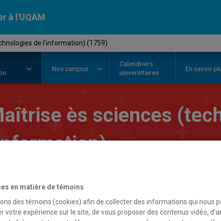
er à l'UQAM
chnologies de l'information) (1759)
Calendriers
Nos
campus
En savoir pl
ion
universitaires
aîtrise ès sciences (tec
'information)
es en matière de témoins
sons des témoins (cookies) afin de collecter des informations qui nous 
r votre expérience sur le site, de vous proposer des contenus vidéo, d’a