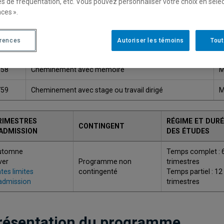
es de fréquentation, etc. Vous pouvez personnaliser votre choix en séle
ces ».
Une version plus récente de ce programme est disponib
érences
Autoriser les témoins
Tout
ODE
TITRE
G
758
Cheminement avec mémoire
M
759
Cheminement avec stage ou travail dirigé
M
RIMESTRES
RÉGIME ET DURÉ
CONTINGENT
'ADMISSION
DES ÉTUDES
utomne
Temps complet : 
ver
Programme non
trimestres
tes limites
contingenté
Temps partiel : 12
admission
trimestres
résentation du programme