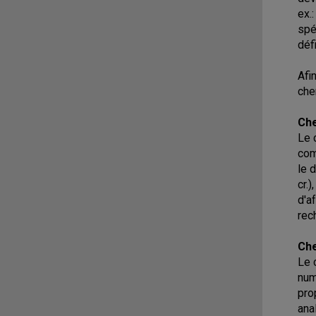
ex.
spé
déf
Afi
che
Ch
Le 
com
le 
cr.
d'a
rec
Che
Le 
num
pro
ana