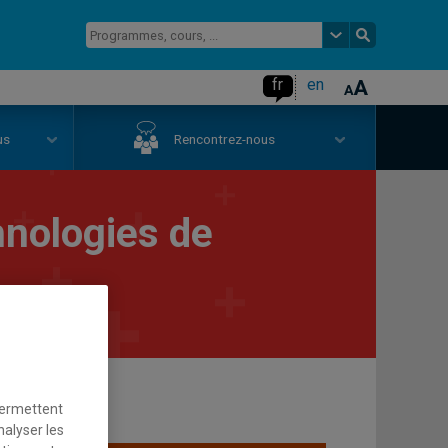
fr
en
us
Rencontrez-nous
hnologies de
permettent
nalyser les