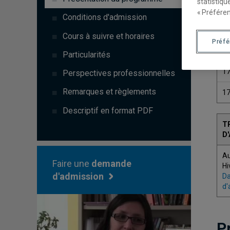
statistiqu
« Préféren
Conditions d'admission
Cours à suivre et horaires
Préf
C
Particularités
1
Perspectives professionnelles
Remarques et règlements
1
Descriptif en format PDF
T
D
A
Faire une
demande
Hi
d'admission
Da
d'
P