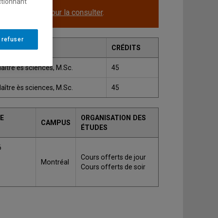
ctionnant
le.
Cliquez ici pour la consulter
.
 refuser
RADE
CRÉDITS
aître ès sciences, M.Sc.
45
aître ès sciences, M.Sc.
45
E
ORGANISATION DES
CAMPUS
ÉTUDES
6
Cours offerts de jour
Montréal
Cours offerts de soir