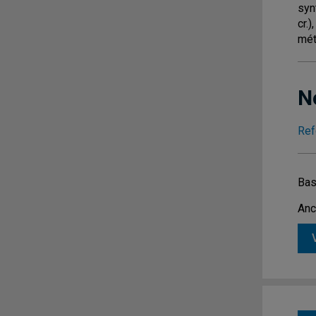
syn
cr.
méth
N
Ref
Bas
Anc