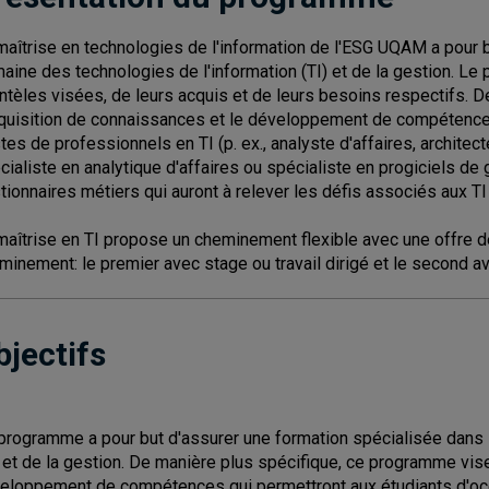
maîtrise en technologies de l'information de l'ESG UQAM a pour 
aine des technologies de l'information (TI) et de la gestion. Le
entèles visées, de leurs acquis et de leurs besoins respectifs.
cquisition de connaissances et le développement de compétence
tes de professionnels en TI (p. ex., analyste d'affaires, architect
cialiste en analytique d'affaires ou spécialiste en progiciels de 
tionnaires métiers qui auront à relever les défis associés aux TI 
maîtrise en TI propose un cheminement flexible avec une offre de
minement: le premier avec stage ou travail dirigé et le second 
bjectifs
programme a pour but d'assurer une formation spécialisée dans 
) et de la gestion. De manière plus spécifique, ce programme vise
eloppement de compétences qui permettront aux étudiants d'oc