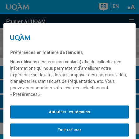
FR
EN
Étudier à l'UQAM
COURS
//
AOT7001
Travail dirigé
Préférences en matière de témoins
Nous utilisons des témoins (cookies) afin de collecter des
informations qui nous permettent d’améliorer votre
Description du cours
expérience sur le site, de vous proposer des contenus vidéo,
d’analyser les statistiques de fréquentation, etc. Vous
Horaire - Été 2026
pouvez personnaliser votre choix en sélectionnant
« Préférences ».
Horaire - Automne 2026
Autoriser les témoins
Horaire - Hiver 2027
Tout refuser