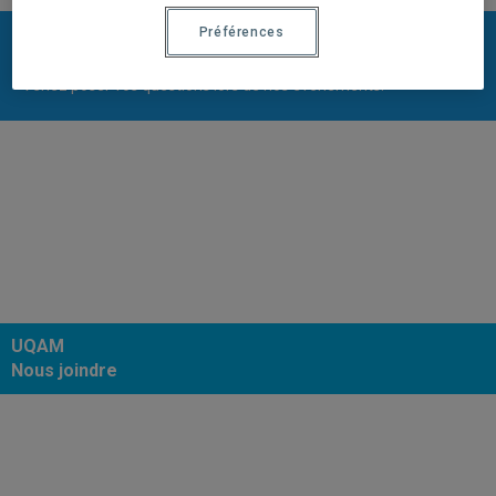
Préférences
Rencontrez-nous
Venez poser vos questions lors de nos événements.
UQAM
Nous joindre