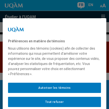
FR
EN
Étudier à l'UQAM
Aucun résultat
Préférences en matière de témoins
Nous utilisons des témoins (cookies) afin de collecter des
Les bases de données institutionnelles sont
informations qui nous permettent d’améliorer votre
indisponibles pour le moment. Veuillez réessayer plus
expérience sur le site, de vous proposer des contenus vidéo,
tard.
d’analyser les statistiques de fréquentation, etc. Vous
Retour
pouvez personnaliser votre choix en sélectionnant
« Préférences ».
Restons en contact
Autoriser les témoins
Recevez des communications personnalisées sur les études à
l'UQAM.
Tout refuser