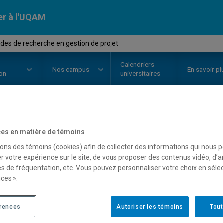
er à l'UQAM
es de recherche en gestion de projet
Calendriers
Nos
campus
En savoir pl
ion
universitaires
OURS
//
MGP7044
-
Méthodes de 
es en matière de témoins
sons des témoins (cookies) afin de collecter des informations qui nous 
de projet
r votre expérience sur le site, de vous proposer des contenus vidéo, d’a
es de fréquentation, etc. Vous pouvez personnaliser votre choix en séle
ces ».
Description
Horaire - Été 2026
Horaire
érences
Autoriser les témoins
Tout