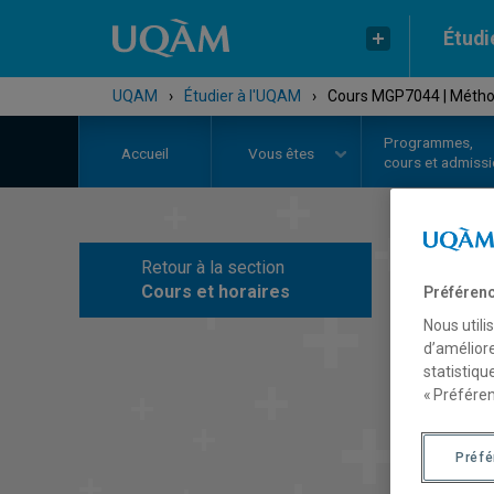
Étudi
UQAM
›
Étudier à l'UQAM
›
Cours MGP7044 | Méthod
Programmes,
Accueil
Vous êtes
cours et admiss
Retour à la section
C
Cours et horaires
Préférenc
Nous utili
d’améliore
statistiqu
« Préféren
Préf