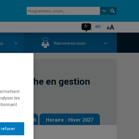
fr
en
us
Rencontrez-nous
recherche en gestion
permettent
nalyser les
ctionnant
 - Automne 2026
Horaire - Hiver 2027
 refuser