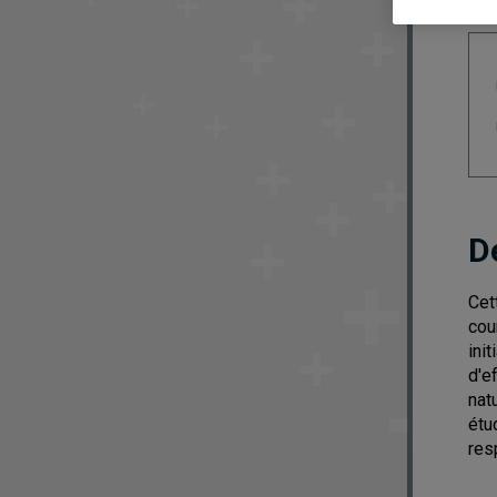
D
Cet
cou
ini
d'e
nat
étu
res