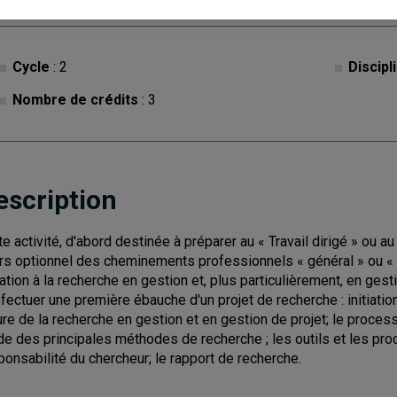
Cycle
: 2
Discipl
Nombre de crédits
: 3
escription
te activité, d'abord destinée à préparer au « Travail dirigé » ou
rs optionnel des cheminements professionnels « général » ou « s
tiation à la recherche en gestion et, plus particulièrement, en gest
ffectuer une première ébauche d'un projet de recherche : initiatio
ure de la recherche en gestion et en gestion de projet; le proces
de des principales méthodes de recherche ; les outils et les pro
ponsabilité du chercheur; le rapport de recherche.