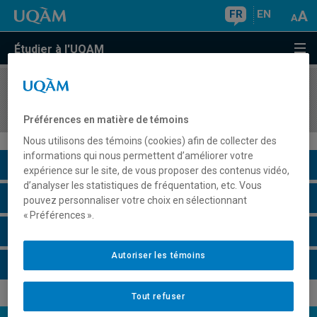
FR
EN
Étudier à l'UQAM
COURS
//
MGP7141
Management et équipes de projets
Préférences en matière de témoins
Nous utilisons des témoins (cookies) afin de collecter des
informations qui nous permettent d’améliorer votre
Description du cours
expérience sur le site, de vous proposer des contenus vidéo,
d’analyser les statistiques de fréquentation, etc. Vous
Horaire - Été 2026
pouvez personnaliser votre choix en sélectionnant
« Préférences ».
Horaire - Automne 2026
Autoriser les témoins
Horaire - Hiver 2027
Tout refuser