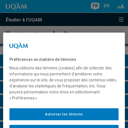
FR
EN
Étudier à l'UQAM
Doctorat en
droit
Préférences en matière de témoins
Présentation du programme
Nous utilisons des témoins (cookies) afin de collecter des
Conditions d'admission
informations qui nous permettent d’améliorer votre
expérience sur le site, de vous proposer des contenus vidéo,
d’analyser les statistiques de fréquentation, etc. Vous
Cours à suivre et horaires
pouvez personnaliser votre choix en sélectionnant
« Préférences ».
Particularités
Perspectives professionnelles
Autoriser les témoins
Remarques et règlements