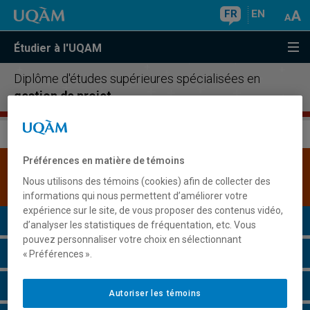
FR
EN
Étudier à l'UQAM
Diplôme d'études supérieures spécialisées en
gestion de projet
Préférences en matière de témoins
Une version plus récente de ce programme est
Nous utilisons des témoins (cookies) afin de collecter des
disponible.
Cliquez ici pour la consulter
.
informations qui nous permettent d’améliorer votre
expérience sur le site, de vous proposer des contenus vidéo,
Présentation du programme
d’analyser les statistiques de fréquentation, etc. Vous
pouvez personnaliser votre choix en sélectionnant
Conditions d'admission
« Préférences ».
Cours à suivre et horaires
Autoriser les témoins