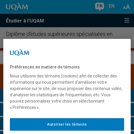
FR
EN
Étudier à l'UQAM
Diplôme d'études supérieures spécialisées en
instruments financiers dérivés
Préférences en matière de témoins
Une version plus récente de ce programme est
Nous utilisons des témoins (cookies) afin de collecter des
disponible.
Cliquez ici pour la consulter
.
informations qui nous permettent d’améliorer votre
expérience sur le site, de vous proposer des contenus vidéo,
Présentation du programme
d’analyser les statistiques de fréquentation, etc. Vous
pouvez personnaliser votre choix en sélectionnant
« Préférences ».
Conditions d'admission
Cours à suivre et horaires
Autoriser les témoins