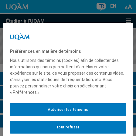
FR
EN
Étudier à l'UQAM
COURS
//
FIN8512
Utilisation des dérivés sur actions et indices en
Préférences en matière de témoins
gestion de portefeuille
Nous utilisons des témoins (cookies) afin de collecter des
informations qui nous permettent d’améliorer votre
expérience sur le site, de vous proposer des contenus vidéo,
Description du cours
d’analyser les statistiques de fréquentation, etc. Vous
pouvez personnaliser votre choix en sélectionnant
Horaire - Été 2026
« Préférences ».
Horaire - Automne 2026
Autoriser les témoins
Horaire - Hiver 2027
Tout refuser