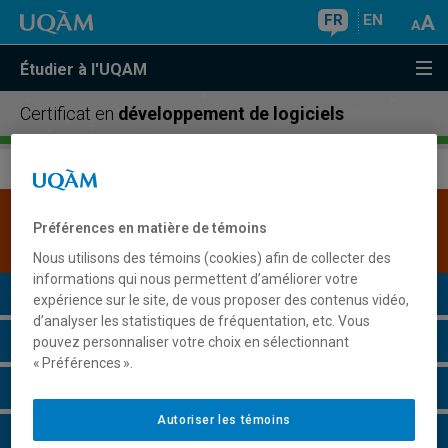
FR
EN
Étudier à l'UQAM
Certificat en
développement de logiciels
Une version plus récente de ce programme est
Préférences en matière de témoins
disponible.
Cliquez ici pour la consulter
.
Nous utilisons des témoins (cookies) afin de collecter des
informations qui nous permettent d’améliorer votre
Présentation du programme
expérience sur le site, de vous proposer des contenus vidéo,
d’analyser les statistiques de fréquentation, etc. Vous
Conditions d'admission
pouvez personnaliser votre choix en sélectionnant
« Préférences ».
Cours à suivre et horaires
Autoriser les témoins
Grille de cheminement