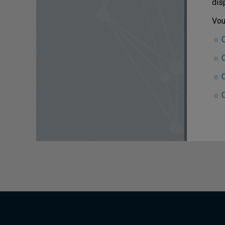
dis
Vou