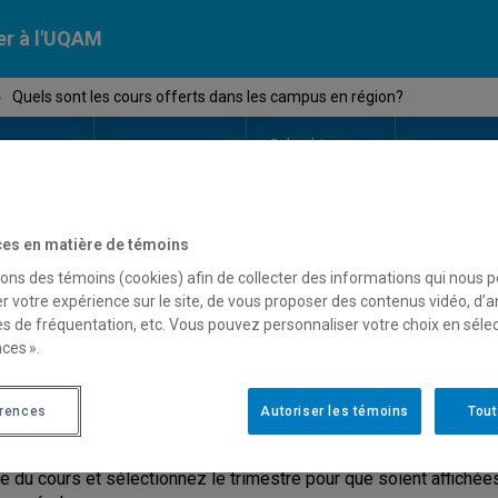
er à l'UQAM
›
Quels sont les cours offerts dans les campus en région?
Calendriers
Nos
campus
En savoir pl
ion
universitaires
es en matière de témoins
sons des témoins (cookies) afin de collecter des informations qui nous 
uels sont les cours offerts
r votre expérience sur le site, de vous proposer des contenus vidéo, d’a
es de fréquentation, etc. Vous pouvez personnaliser votre choix en séle
égion?
ces ».
érences
Autoriser les témoins
Tout
raire par sigle de cours
permet de visualiser les cours offerts d
le du cours et sélectionnez le trimestre pour que soient affichées