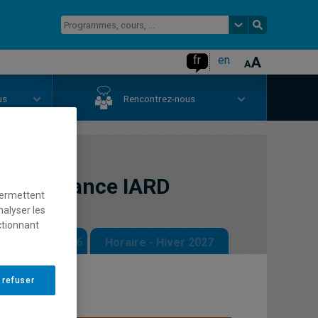
fr
en
us
Rencontrez-nous
à l'assurance IARD
permettent
nalyser les
ctionnant
 - Automne 2026
Horaire - Hiver 2027
 refuser