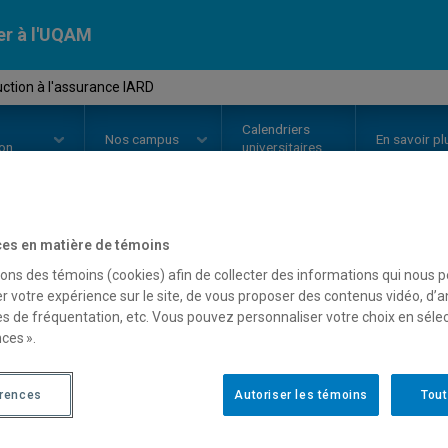
er à l'UQAM
ction à l'assurance IARD
Calendriers
Nos
campus
En savoir pl
ion
universitaires
es en matière de témoins
OURS
//
ACT1040
-
Introduction 
sons des témoins (cookies) afin de collecter des informations qui nous 
r votre expérience sur le site, de vous proposer des contenus vidéo, d’a
es de fréquentation, etc. Vous pouvez personnaliser votre choix en séle
ces ».
Description
Horaire - Été 2026
Horaire
érences
Autoriser les témoins
Tout