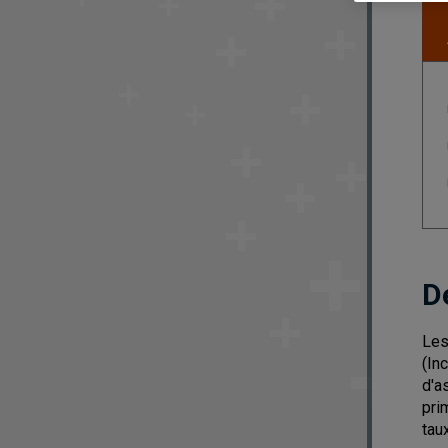
D
Les
(In
d'a
pri
tau