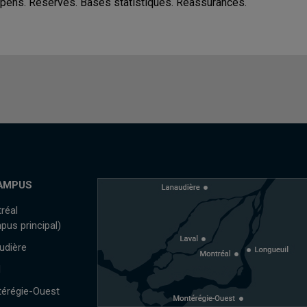
pens. Réserves. Bases statistiques. Réassurances.
AMPUS
réal
pus principal)
udière
l
érégie-Ouest