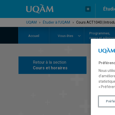
Étudi
UQAM
›
Étudier à l'UQAM
›
Cours ACT1040 | Introdu
Programmes,
Accueil
Vous êtes
cours et admiss
Retour à la section
Préférenc
C
Cours et horaires
Nous utili
d’améliore
statistiqu
« Préféren
Préf