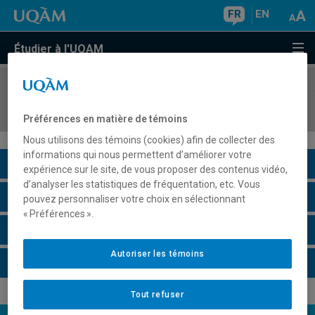
FR
EN
Étudier à l'UQAM
COURS
//
ACT2025
Mathématiques financières I
Préférences en matière de témoins
Nous utilisons des témoins (cookies) afin de collecter des
informations qui nous permettent d’améliorer votre
Description du cours
expérience sur le site, de vous proposer des contenus vidéo,
d’analyser les statistiques de fréquentation, etc. Vous
Horaire - Été 2026
pouvez personnaliser votre choix en sélectionnant
« Préférences ».
Horaire - Automne 2026
Autoriser les témoins
Horaire - Hiver 2027
Tout refuser