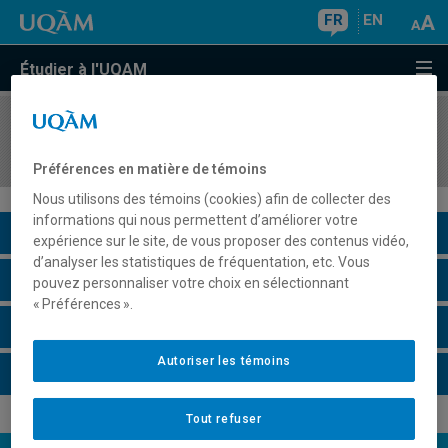
FR
EN
Étudier à l'UQAM
COURS
//
ACT2025
Mathématiques financières I
Préférences en matière de témoins
Nous utilisons des témoins (cookies) afin de collecter des
informations qui nous permettent d’améliorer votre
Description du cours
expérience sur le site, de vous proposer des contenus vidéo,
d’analyser les statistiques de fréquentation, etc. Vous
Horaire - Été 2026
pouvez personnaliser votre choix en sélectionnant
« Préférences ».
Horaire - Automne 2026
Autoriser les témoins
Horaire - Hiver 2027
Tout refuser