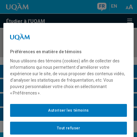
FR
EN
Étudier à l'UQAM
COURS
//
ACT2040
Assurances IARD: tarification et évaluation
Préférences en matière de témoins
Nous utilisons des témoins (cookies) afin de collecter des
informations qui nous permettent d’améliorer votre
Description du cours
expérience sur le site, de vous proposer des contenus vidéo,
d’analyser les statistiques de fréquentation, etc. Vous
Horaire - Été 2026
pouvez personnaliser votre choix en sélectionnant
« Préférences ».
Horaire - Automne 2026
Autoriser les témoins
Horaire - Hiver 2027
Tout refuser