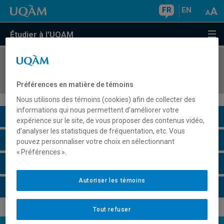
FR
EN
Étudier à l'UQAM
COURS
//
ACT2040
Assurances IARD: tarification et évaluation
Préférences en matière de témoins
Nous utilisons des témoins (cookies) afin de collecter des
informations qui nous permettent d’améliorer votre
Description du cours
expérience sur le site, de vous proposer des contenus vidéo,
d’analyser les statistiques de fréquentation, etc. Vous
Horaire - Été 2026
pouvez personnaliser votre choix en sélectionnant
« Préférences ».
Horaire - Automne 2026
Autoriser les témoins
Horaire - Hiver 2027
Tout refuser