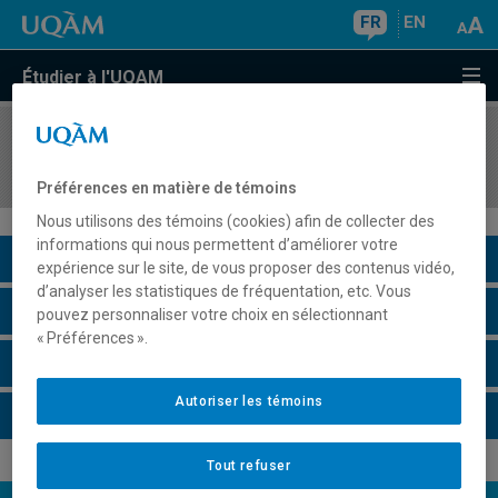
FR
EN
Étudier à l'UQAM
COURS
//
ACT3040
Crédibilité
Préférences en matière de témoins
Nous utilisons des témoins (cookies) afin de collecter des
informations qui nous permettent d’améliorer votre
Description du cours
expérience sur le site, de vous proposer des contenus vidéo,
d’analyser les statistiques de fréquentation, etc. Vous
Horaire - Été 2026
pouvez personnaliser votre choix en sélectionnant
« Préférences ».
Horaire - Automne 2026
Autoriser les témoins
Horaire - Hiver 2027
Tout refuser