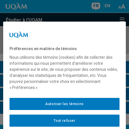
FR
EN
Étudier à l'UQAM
COURS
//
ADM2011
Administration marketing
Préférences en matière de témoins
Nous utilisons des témoins (cookies) afin de collecter des
informations qui nous permettent d’améliorer votre
Description du cours
expérience sur le site, de vous proposer des contenus vidéo,
d’analyser les statistiques de fréquentation, etc. Vous
Horaire - Été 2026
pouvez personnaliser votre choix en sélectionnant
« Préférences ».
Horaire - Automne 2026
Autoriser les témoins
Horaire - Hiver 2027
Tout refuser