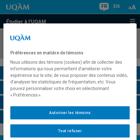
FR
EN
Étudier à l'UQAM
COURS
//
ADM6020
Stratégies en affaires électroniques
Préférences en matière de témoins
Nous utilisons des témoins (cookies) afin de collecter des
informations qui nous permettent d’améliorer votre
Description du cours
expérience sur le site, de vous proposer des contenus vidéo,
d’analyser les statistiques de fréquentation, etc. Vous
Horaire - Été 2026
pouvez personnaliser votre choix en sélectionnant
« Préférences ».
Horaire - Automne 2026
Autoriser les témoins
Horaire - Hiver 2027
Tout refuser