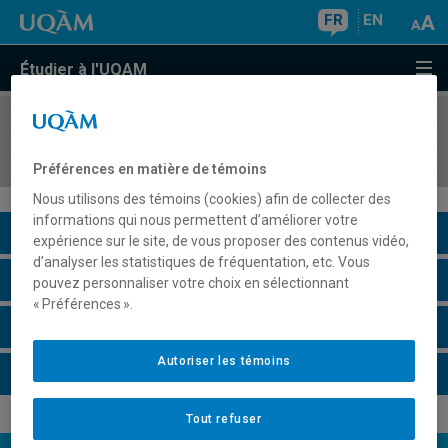
FR
EN
Étudier à l'UQAM
COURS
//
ALL1905
Allemand 5 (B1.1)
Préférences en matière de témoins
Nous utilisons des témoins (cookies) afin de collecter des
informations qui nous permettent d’améliorer votre
Description du cours
expérience sur le site, de vous proposer des contenus vidéo,
d’analyser les statistiques de fréquentation, etc. Vous
Horaire - Été 2026
pouvez personnaliser votre choix en sélectionnant
« Préférences ».
Horaire - Automne 2026
Autoriser les témoins
Horaire - Hiver 2027
Tout refuser