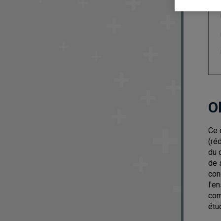
O
Ce 
(ré
du 
de 
con
l'e
com
étu