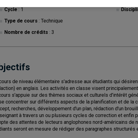
Cycle
: 1
Discipl
Type de cours
: Technique
Nombre de crédits
: 3
bjectifs
cours de niveau élémentaire s'adresse aux étudiants qui désirent
daction) en anglais. Les activités en classe visent principaleme
cours s'appuie sur des thèmes sociaux et culturels d'intérêt gé
se concentrer sur différents aspects de la planification et de la 
cept, recherches, développement d'un plan, rédaction d'un broui
nseignant à travers un ou plusieurs cycles de correction et enfin p
pte des attentes de lecteurs anglophones nord-américains de nive
diants seront en mesure de rédiger des paragraphes structurés 