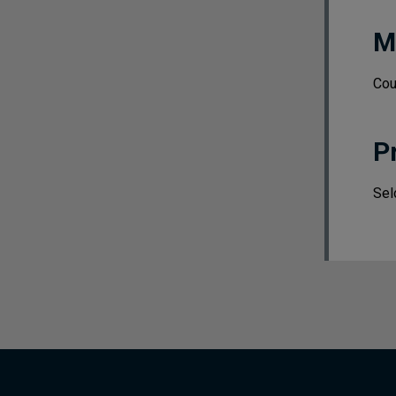
M
Cou
P
Sel