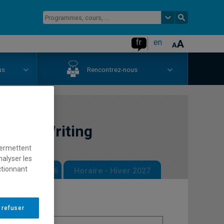
fr
en
us
Rencontrez-nous
glish Writing
permettent
nalyser les
ctionnant
 - Automne 2026
Horaire - Hiver 2027
 refuser