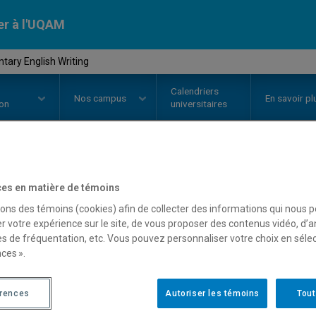
er à l'UQAM
tary English Writing
Calendriers
Nos
campus
En savoir pl
ion
universitaires
OURS
//
ANG2014
-
Elementary En
es en matière de témoins
sons des témoins (cookies) afin de collecter des informations qui nous 
r votre expérience sur le site, de vous proposer des contenus vidéo, d’a
es de fréquentation, etc. Vous pouvez personnaliser votre choix en séle
Description
Horaire - Été 2026
Horaire
ces ».
érences
Autoriser les témoins
Tout