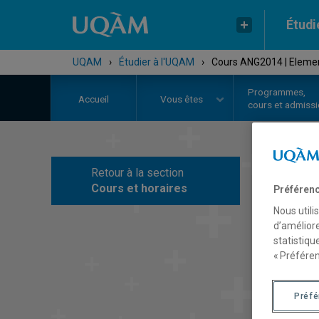
Étudi
UQAM
›
Étudier à l'UQAM
›
Cours ANG2014 | Elemen
Programmes,
Accueil
Vous êtes
cours et admiss
Retour à la section
C
Cours et horaires
Préférenc
Nous utili
d’améliore
statistiqu
« Préféren
Préf