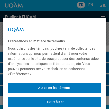
FR
EN
Étudier à l'UQAM
COURS
//
ANG2052
Speaking I
Préférences en matière de témoins
Nous utilisons des témoins (cookies) afin de collecter des
informations qui nous permettent d’améliorer votre
Description du cours
expérience sur le site, de vous proposer des contenus vidéo,
d’analyser les statistiques de fréquentation, etc. Vous
Horaire - Été 2026
pouvez personnaliser votre choix en sélectionnant
« Préférences ».
Horaire - Automne 2026
Autoriser les témoins
Horaire - Hiver 2027
Tout refuser