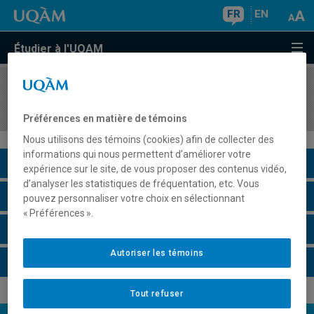
FR
EN
Étudier à l'UQAM
COURS
//
ANG2056
Reading and Writing Skills I
Préférences en matière de témoins
Nous utilisons des témoins (cookies) afin de collecter des
informations qui nous permettent d’améliorer votre
Description du cours
expérience sur le site, de vous proposer des contenus vidéo,
d’analyser les statistiques de fréquentation, etc. Vous
Horaire - Été 2026
pouvez personnaliser votre choix en sélectionnant
« Préférences ».
Horaire - Automne 2026
Autoriser les témoins
Horaire - Hiver 2027
Tout refuser