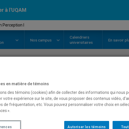
er à l'UQAM
 Perception I
Calendriers
Nos
campus
En savoir pl
ion
universitaires
OURS
//
ANG2151
-
Speech Perce
es en matière de témoins
sons des témoins (cookies) afin de collecter des informations qui nous 
Description
Horaire - Été 2026
Horaire
r votre expérience sur le site, de vous proposer des contenus vidéo, d’a
es de fréquentation, etc. Vous pouvez personnaliser votre choix en séle
ces ».
érences
Autoriser les témoins
Tout