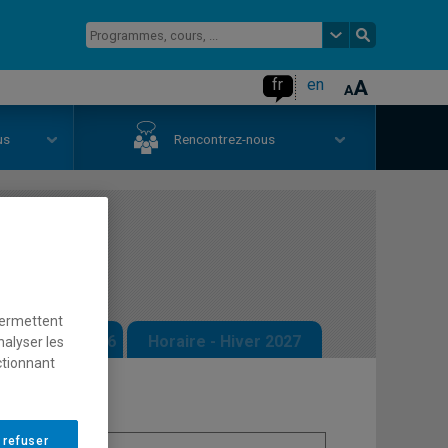
fr
en
us
Rencontrez-nous
ption I
permettent
 - Automne 2026
Horaire - Hiver 2027
nalyser les
ctionnant
 refuser