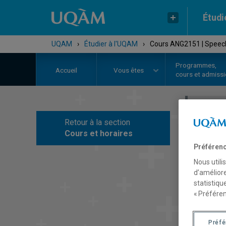
Étudi
UQAM
›
Étudier à l'UQAM
›
Cours ANG2151 | Speech
Programmes,
Accueil
Vous êtes
cours et admiss
Retour à la section
C
Cours et horaires
Préférenc
Nous utili
d’améliore
statistiqu
« Préféren
Préf