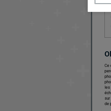
O
Ce 
per
pho
pho
les
éch
sur
de 