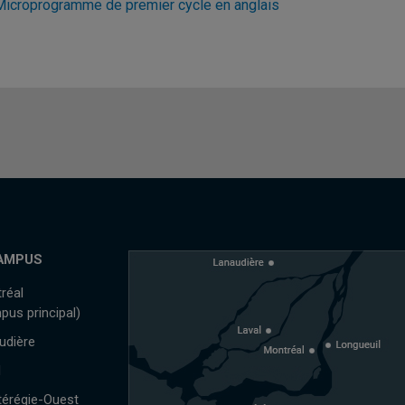
Microprogramme de premier cycle en anglais
AMPUS
réal
pus principal)
udière
l
érégie-Ouest