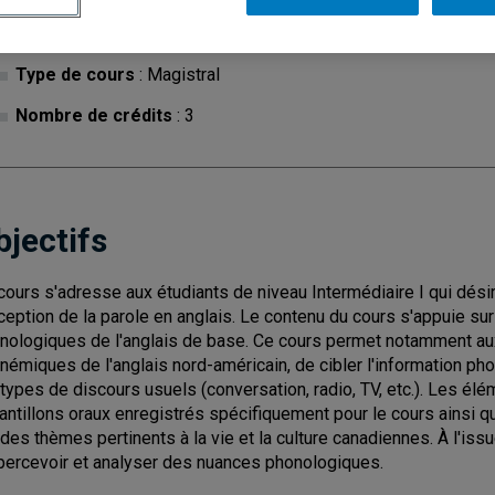
Cycle
: 1
Discipl
Type de cours
: Magistral
Nombre de crédits
: 3
bjectifs
cours s'adresse aux étudiants de niveau Intermédiaire I qui dési
ception de la parole en anglais. Le contenu du cours s'appuie su
nologiques de l'anglais de base. Ce cours permet notamment aux 
némiques de l'anglais nord-américain, de cibler l'information pho
 types de discours usuels (conversation, radio, TV, etc.). Les él
antillons oraux enregistrés spécifiquement pour le cours ainsi q
 des thèmes pertinents à la vie et la culture canadiennes. À l'is
percevoir et analyser des nuances phonologiques.