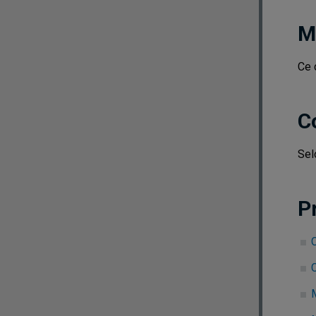
M
Ce 
C
Sel
P
C