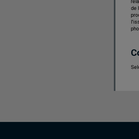
rel
de 
pro
l'i
pho
C
Sel