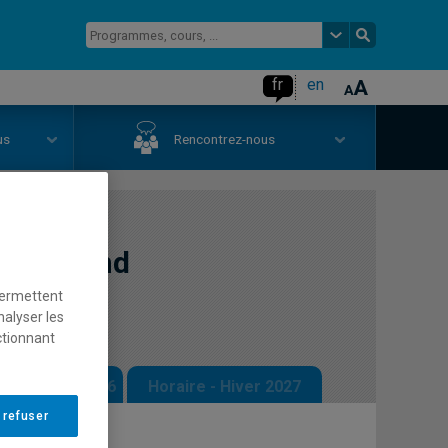
fr
en
us
Rencontrez-nous
ption and
permettent
nalyser les
ctionnant
 - Automne 2026
Horaire - Hiver 2027
 refuser