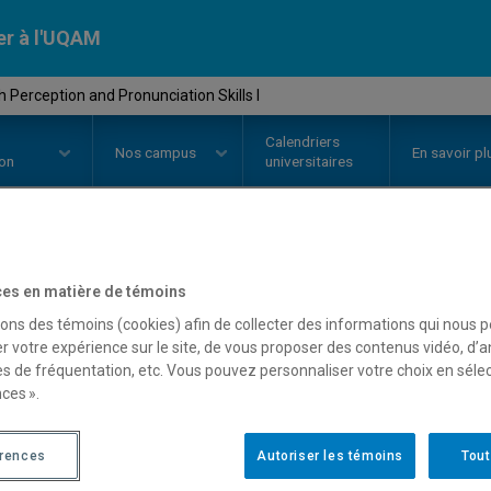
er à l'UQAM
Perception and Pronunciation Skills I
Calendriers
Nos
campus
En savoir pl
ion
universitaires
OURS
//
ANG2155
-
Speech Perce
es en matière de témoins
sons des témoins (cookies) afin de collecter des informations qui nous 
Pronunciation Skills I
r votre expérience sur le site, de vous proposer des contenus vidéo, d’a
es de fréquentation, etc. Vous pouvez personnaliser votre choix en séle
ces ».
Description
Horaire - Été 2026
Horaire
érences
Autoriser les témoins
Tout