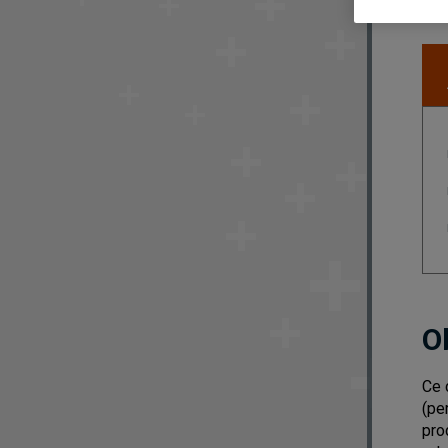
O
Ce 
(pe
pro