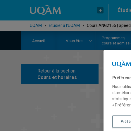
Étudi
UQAM
›
Étudier à l'UQAM
›
Cours ANG2155 | Speech 
Programmes,
Accueil
Vous êtes
cours et admiss
Retour à la section
C
Cours et horaires
Préférenc
Nous utili
d’améliore
statistiqu
« Préféren
Préf