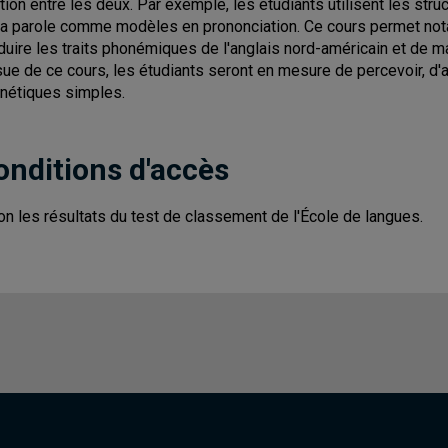
ation entre les deux. Par exemple, les étudiants utilisent les st
la parole comme modèles en prononciation. Ce cours permet not
duire les traits phonémiques de l'anglais nord-américain et de ma
ssue de ce cours, les étudiants seront en mesure de percevoir, d'
nétiques simples.
onditions d'accès
on les résultats du test de classement de l'École de langues.