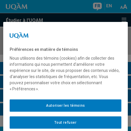
FR
EN
Étudier à l'UQAM
COURS
//
ANG2155
Speech Perception and Pronunciation Skills I
Préférences en matière de témoins
Nous utilisons des témoins (cookies) afin de collecter des
informations qui nous permettent d’améliorer votre
Description du cours
expérience sur le site, de vous proposer des contenus vidéo,
d’analyser les statistiques de fréquentation, etc. Vous
Horaire - Été 2026
pouvez personnaliser votre choix en sélectionnant
« Préférences ».
Horaire - Automne 2026
Autoriser les témoins
Horaire - Hiver 2027
Tout refuser