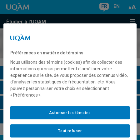
FR
EN
Étudier à l'UQAM
COURS
//
ANG2156
Syntax I
Préférences en matière de témoins
Nous utilisons des témoins (cookies) afin de collecter des
informations qui nous permettent d’améliorer votre
Description du cours
expérience sur le site, de vous proposer des contenus vidéo,
d’analyser les statistiques de fréquentation, etc. Vous
Horaire - Été 2026
pouvez personnaliser votre choix en sélectionnant
« Préférences ».
Horaire - Automne 2026
Autoriser les témoins
Horaire - Hiver 2027
Tout refuser