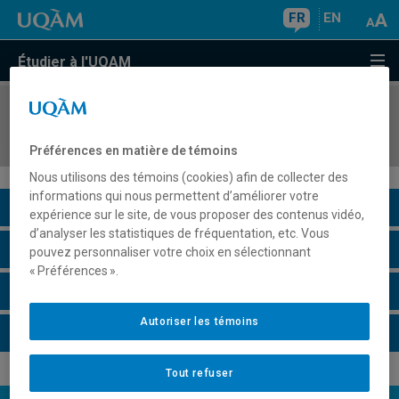
FR
EN
Étudier à l'UQAM
COURS
//
ANG3027
Intermediate English Skills for Business
Préférences en matière de témoins
Nous utilisons des témoins (cookies) afin de collecter des
informations qui nous permettent d’améliorer votre
Description du cours
expérience sur le site, de vous proposer des contenus vidéo,
d’analyser les statistiques de fréquentation, etc. Vous
Horaire - Été 2026
pouvez personnaliser votre choix en sélectionnant
« Préférences ».
Horaire - Automne 2026
Autoriser les témoins
Horaire - Hiver 2027
Tout refuser