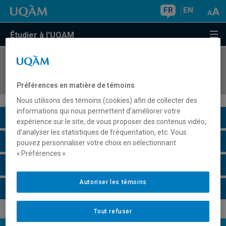
FR
EN
Étudier à l'UQAM
COURS
//
ANG3051
Listening II
Préférences en matière de témoins
Nous utilisons des témoins (cookies) afin de collecter des
informations qui nous permettent d’améliorer votre
Description du cours
expérience sur le site, de vous proposer des contenus vidéo,
d’analyser les statistiques de fréquentation, etc. Vous
Horaire - Été 2026
pouvez personnaliser votre choix en sélectionnant
« Préférences ».
Horaire - Automne 2026
Autoriser les témoins
Horaire - Hiver 2027
Tout refuser