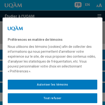
FR
EN
Étudier à l'UQAM
COURS
//
ANG3052
Speaking II
Préférences en matière de témoins
Nous utilisons des témoins (cookies) afin de collecter des
informations qui nous permettent d’améliorer votre
Description du cours
expérience sur le site, de vous proposer des contenus vidéo,
d’analyser les statistiques de fréquentation, etc. Vous
Horaire - Été 2026
pouvez personnaliser votre choix en sélectionnant
« Préférences ».
Horaire - Automne 2026
Autoriser les témoins
Horaire - Hiver 2027
Tout refuser