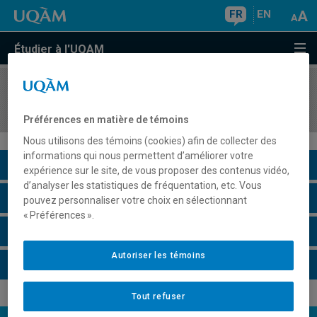
FR
EN
Étudier à l'UQAM
COURS
//
ANG3053
Reading II
Préférences en matière de témoins
Nous utilisons des témoins (cookies) afin de collecter des
informations qui nous permettent d’améliorer votre
Description du cours
expérience sur le site, de vous proposer des contenus vidéo,
d’analyser les statistiques de fréquentation, etc. Vous
Horaire - Été 2026
pouvez personnaliser votre choix en sélectionnant
« Préférences ».
Horaire - Automne 2026
Autoriser les témoins
Horaire - Hiver 2027
Tout refuser